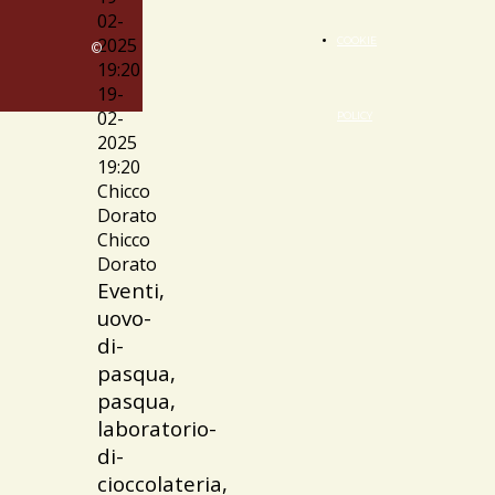
02-
2025
COOKIE
©
19:20
19-
02-
POLICY
2025
19:20
Chicco
Dorato
Chicco
Dorato
Eventi,
uovo-
di-
pasqua,
pasqua,
laboratorio-
di-
cioccolateria,